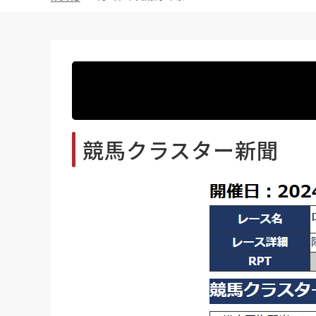
競馬クラスター新聞