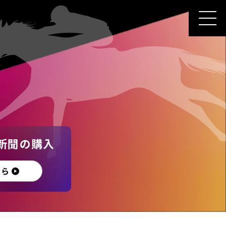
新聞の購入
ちら