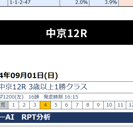
中京12R