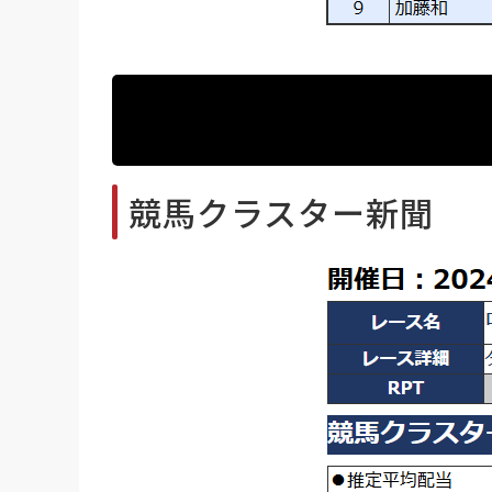
競馬クラスター新聞