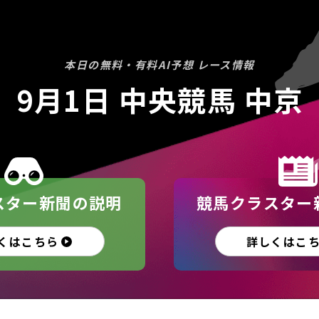
本日の無料・有料AI予想 レース情報
9月1日 中央競馬 中京
スター新聞の説明
競馬クラスター
くはこちら
詳しくはこ