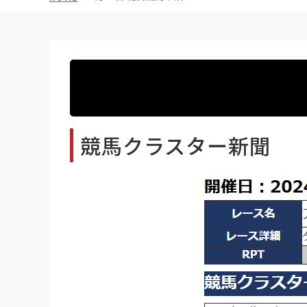
競馬クラスター新聞