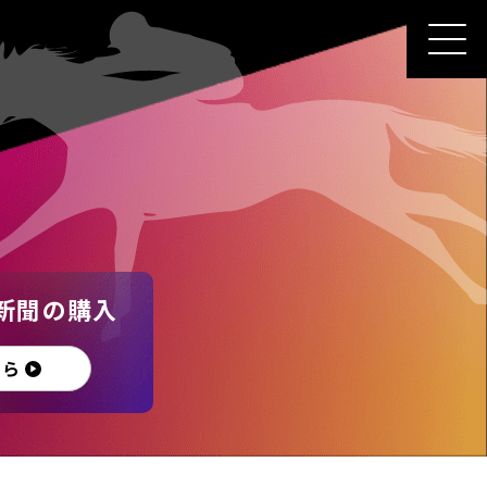
新聞の購入
ちら