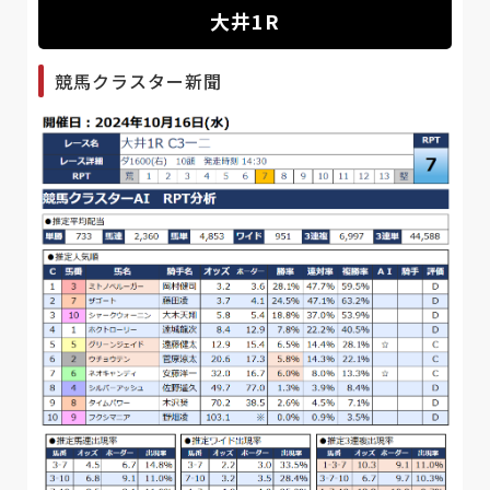
大井1R
競馬クラスター新聞