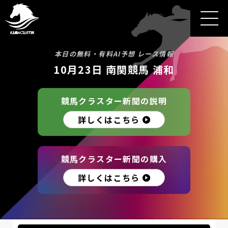
本日の無料・有料AI予想 レース情報
10月23日 南関競馬 浦和
競馬クラスター新聞の説明
詳しくはこちら
競馬クラスター新聞の購入
詳しくはこちら