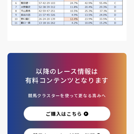
以降のレース情報は
有料コンテンツとなります
競馬クラスターを使って更なる高みへ
ご購入はこちら