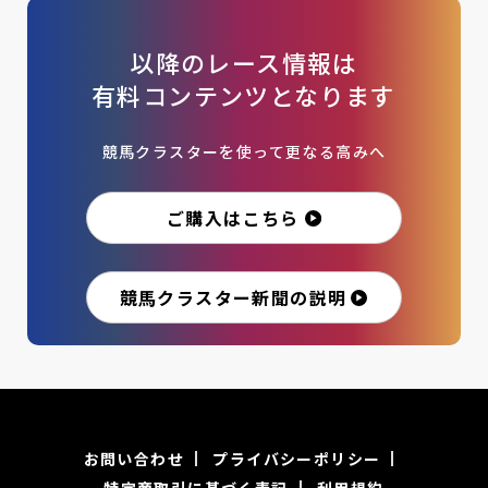
以降のレース情報は
有料コンテンツとなります
競馬クラスターを使って更なる高みへ
ご購入はこちら
競馬クラスター新聞の説明
お問い合わせ
プライバシーポリシー
特定商取引に基づく表記
利用規約