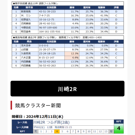
川崎2R
競馬クラスター新聞