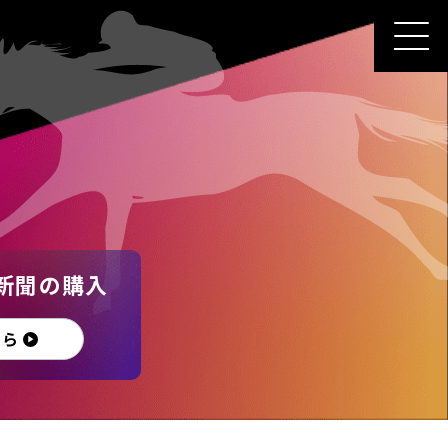
新聞の購入
ちら