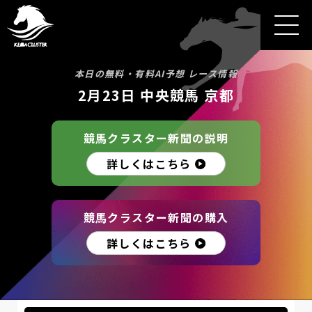
本日の無料・有料AI予想 レース情報
2月23日 中央競馬 京都
競馬クラスター新聞の説明
詳しくはこちら
競馬クラスター新聞の購入
詳しくはこちら