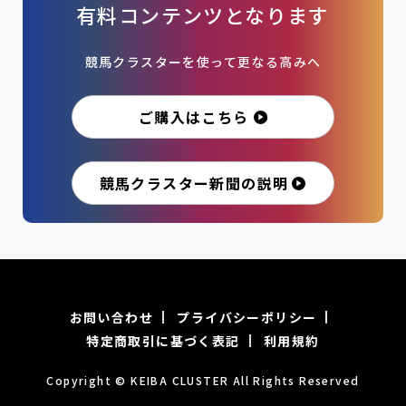
有料コンテンツとなります
競馬クラスターを使って更なる高みへ
ご購入はこちら
競馬クラスター新聞の説明
お問い合わせ
プライバシーポリシー
特定商取引に基づく表記
利用規約
Copyright © KEIBA CLUSTER All Rights Reserved