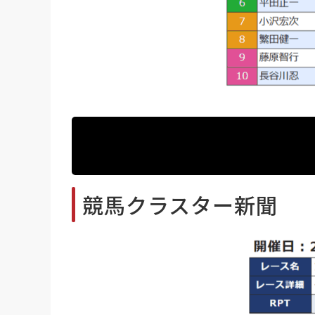
競馬クラスター新聞