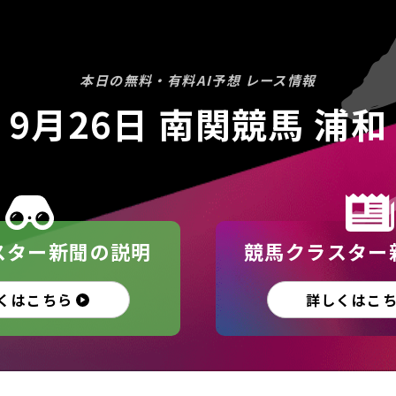
本日の無料・有料AI予想 レース情報
9月26日 南関競馬 浦和
スター新聞の説明
競馬クラスター
くはこちら
詳しくはこ