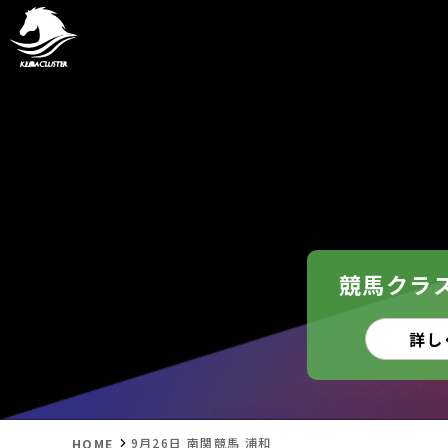
競馬クラ
詳し
9月26日 南関競馬 浦和
HOME