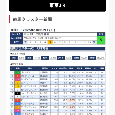
東京1R
競馬クラスター新聞