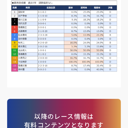
以降のレース情報は
有料コンテンツとなります