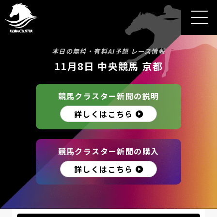
本日の無料・有料AI予想 レース情報
11月8日 中央競馬 京都
競馬クラスター新聞の説明
詳しくはこちら
競馬クラスター新聞の購入
詳しくはこちら