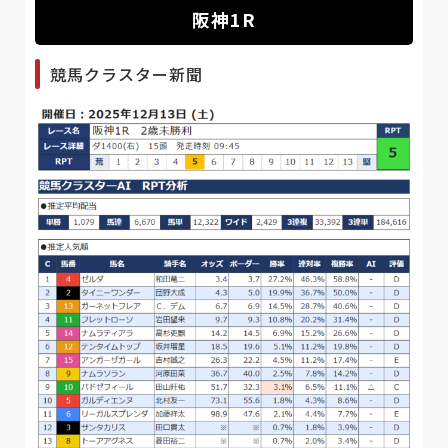
阪神1R
競馬クラスター新聞