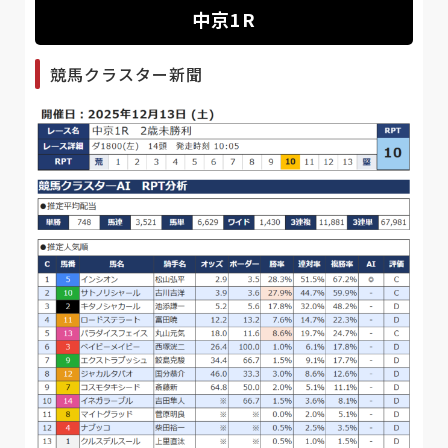
中京1R
競馬クラスター新聞