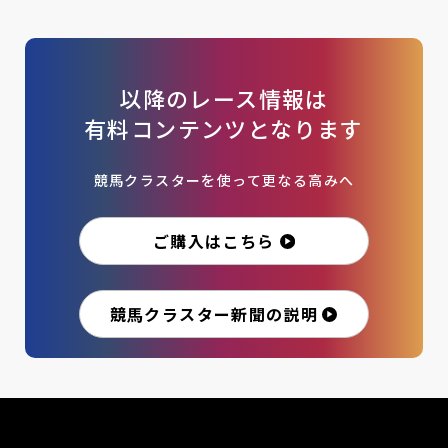
以降のレース情報は
有料コンテンツとなります
競馬クラスターを使って更なる高みへ
ご購入はこちら
競馬クラスター新聞の説明