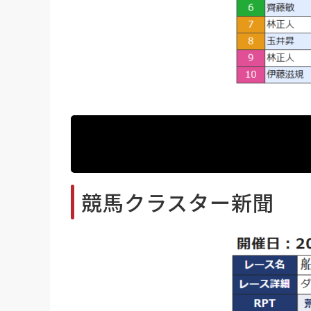
競馬クラスター新聞