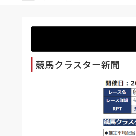
競馬クラスター新聞