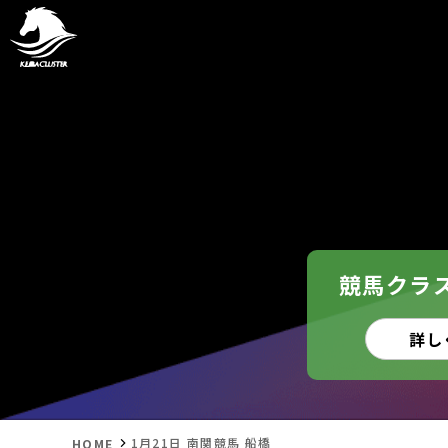
競馬クラ
詳し
1月21日 南関競馬 船橋
HOME