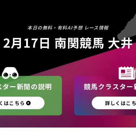
本日の無料・有料AI予想 レース情報
2月17日 南関競馬 大井
スター新聞の説明
競馬クラスター
くはこちら
詳しくはこ