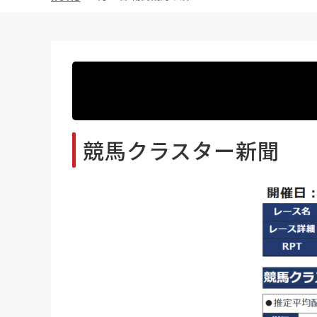
競馬クラスター新聞