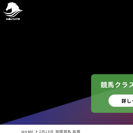
競馬クラ
詳し
2月10日 南関競馬 船橋
HOME