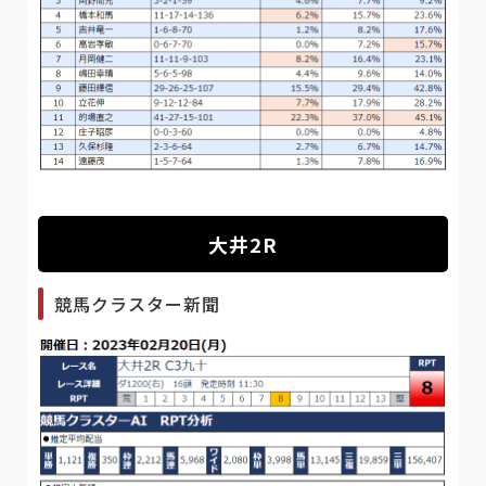
大井2R
競馬クラスター新聞