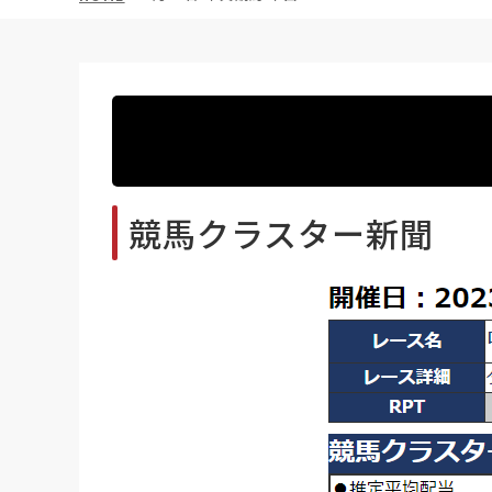
競馬クラスター新聞