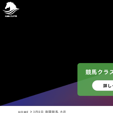
競馬クラ
詳し
3月8日 南関競馬 大井
HOME