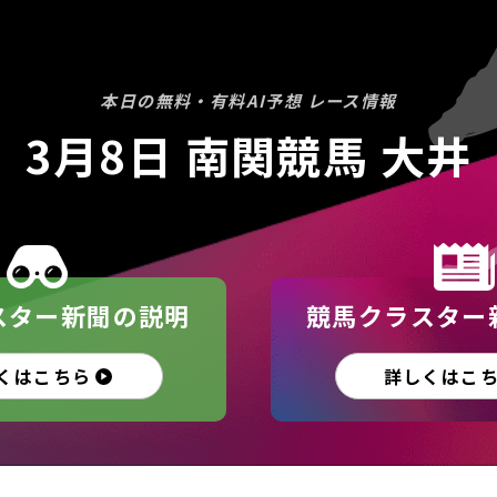
本日の無料・有料AI予想 レース情報
3月8日 南関競馬 大井
スター新聞の説明
競馬クラスター
くはこちら
詳しくはこ