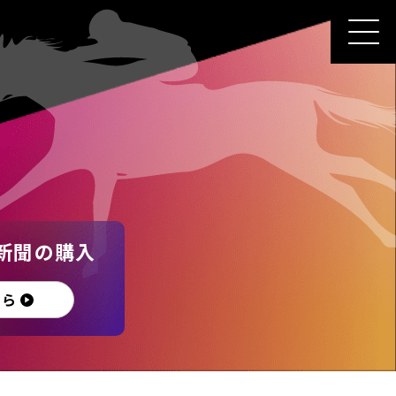
新聞の購入
ちら