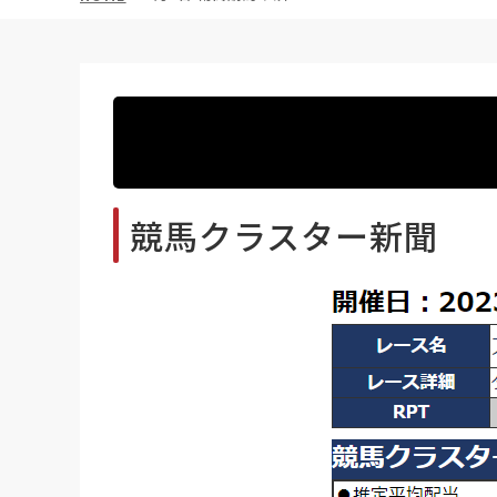
競馬クラスター新聞