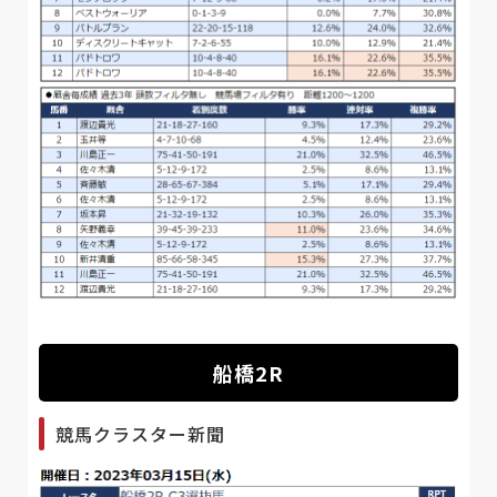
船橋2R
競馬クラスター新聞