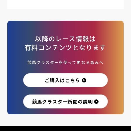
以降のレース情報は
有料コンテンツとなります
競馬クラスターを使って更なる高みへ
ご購入はこちら
競馬クラスター新聞の説明