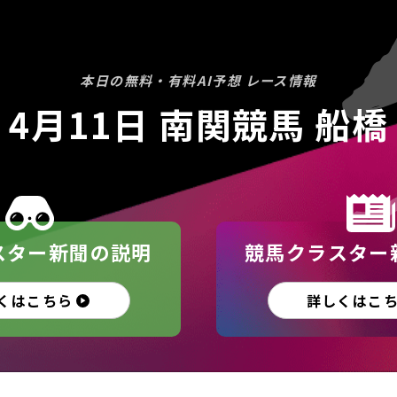
本日の無料・有料AI予想 レース情報
4月11日 南関競馬 船橋
スター新聞の説明
競馬クラスター
くはこちら
詳しくはこ