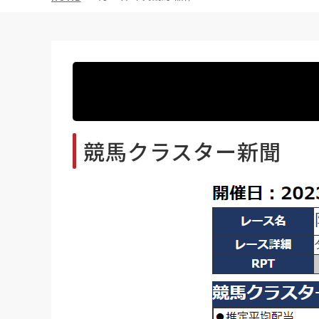
競馬クラスター新聞