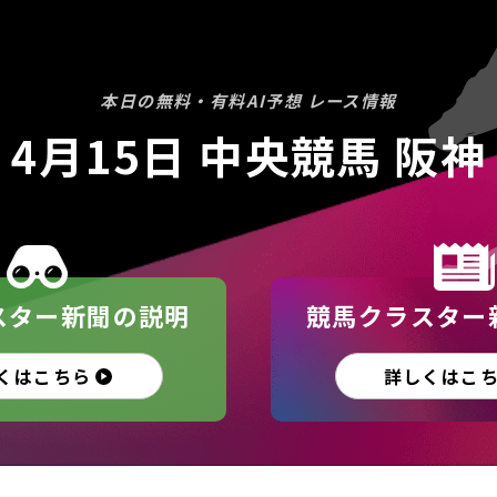
本日の無料・有料AI予想 レース情報
4月15日 中央競馬 阪神
スター新聞の説明
競馬クラスター
くはこちら
詳しくはこ