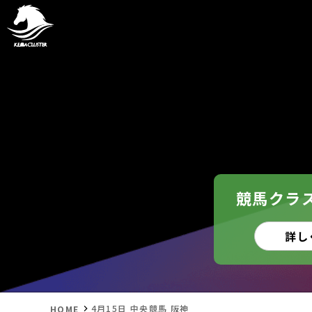
競馬クラ
詳し
4月15日 中央競馬 阪神
HOME