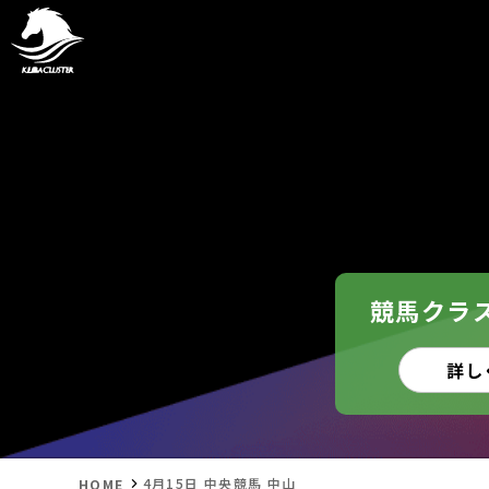
競馬クラ
詳し
4月15日 中央競馬 中山
HOME