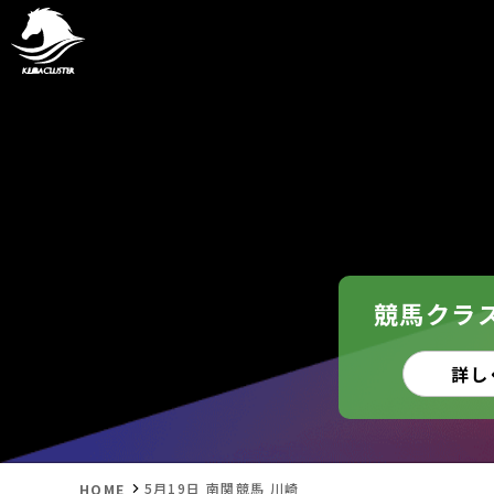
競馬クラ
詳し
5月19日 南関競馬 川崎
HOME