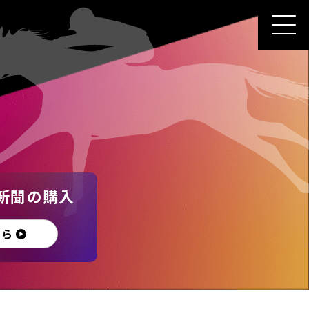
新聞の購入
ちら