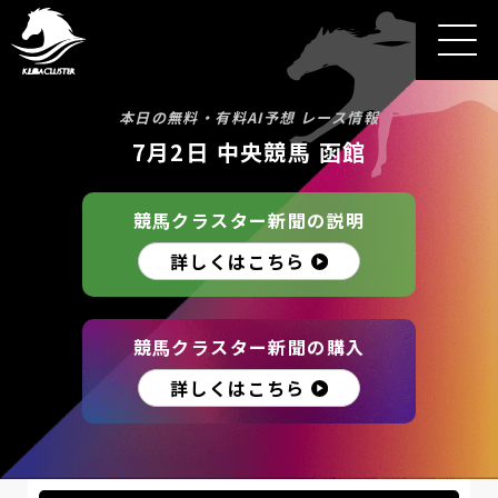
本日の無料・有料AI予想 レース情報
7月2日 中央競馬 函館
競馬クラスター新聞の説明
詳しくはこちら
競馬クラスター新聞の購入
詳しくはこちら