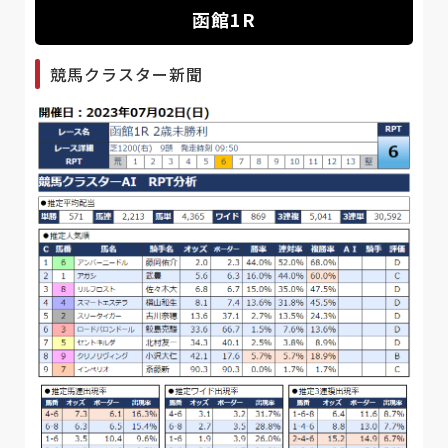
函館1R
競馬クラスター新聞