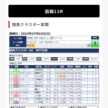
函館12R
競馬クラスター新聞