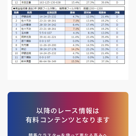
以降のレース情報は
有料コンテンツとなります
競馬クラスターを使って更なる高みへ