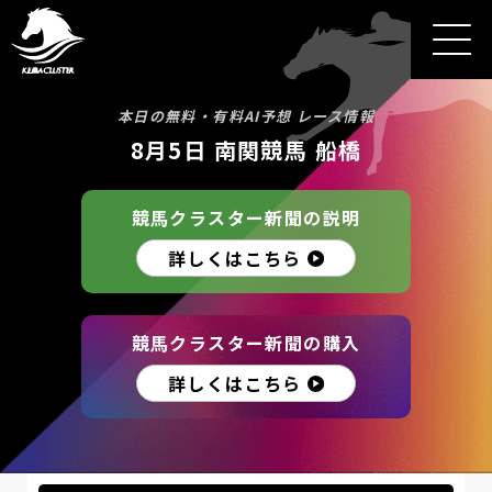
本日の無料・有料AI予想 レース情報
8月5日 南関競馬 船橋
競馬クラスター新聞の説明
詳しくはこちら
競馬クラスター新聞の購入
詳しくはこちら