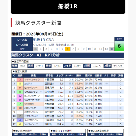
船橋1R
競馬クラスター新聞