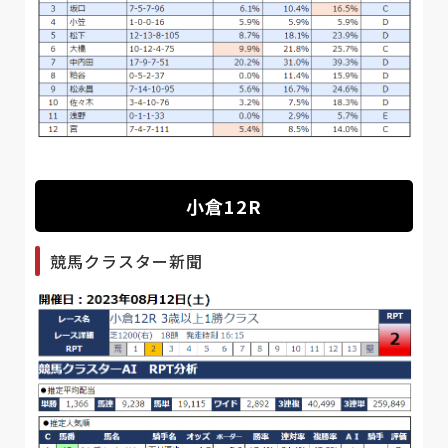
小倉12R
競馬クラスター新聞