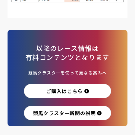
以降のレース情報は
有料コンテンツとなります
競馬クラスターを使って更なる高みへ
ご購入はこちら
競馬クラスター新聞の説明