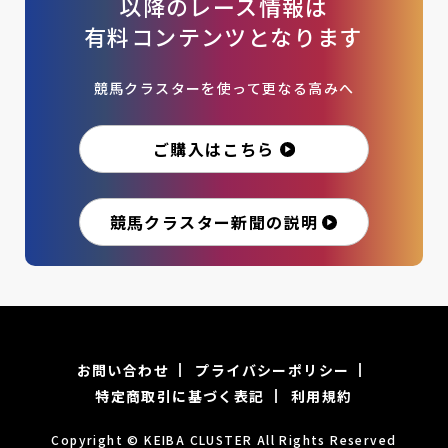
以降のレース情報は
有料コンテンツとなります
競馬クラスターを使って更なる高みへ
ご購入はこちら
競馬クラスター新聞の説明
お問い合わせ
プライバシーポリシー
特定商取引に基づく表記
利用規約
Copyright © KEIBA CLUSTER All Rights Reserved