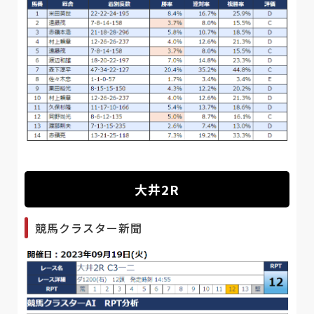
大井2R
競馬クラスター新聞