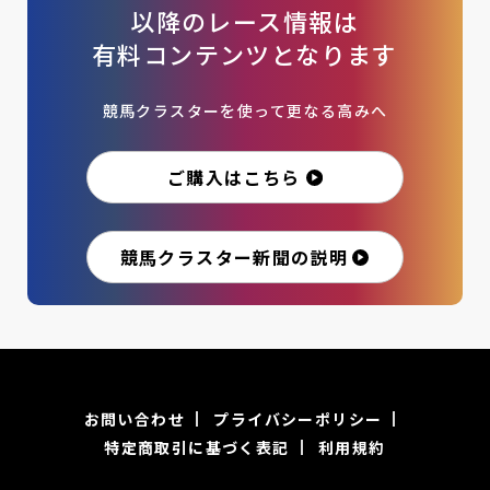
以降のレース情報は
有料コンテンツとなります
競馬クラスターを使って更なる高みへ
ご購入はこちら
競馬クラスター新聞の説明
お問い合わせ
プライバシーポリシー
特定商取引に基づく表記
利用規約