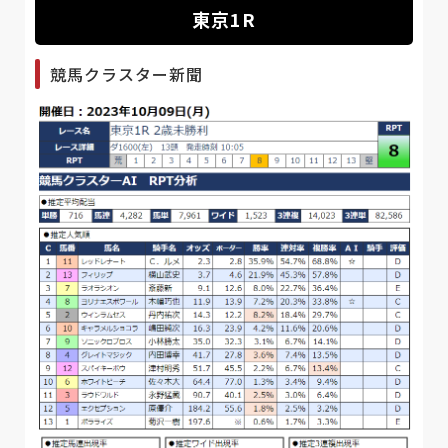
東京1R
競馬クラスター新聞