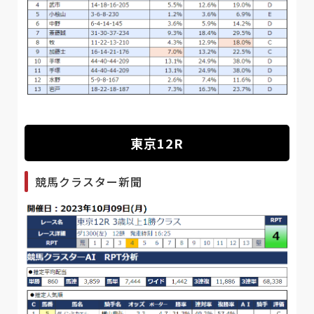
東京12R
競馬クラスター新聞