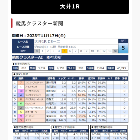
大井1R
競馬クラスター新聞