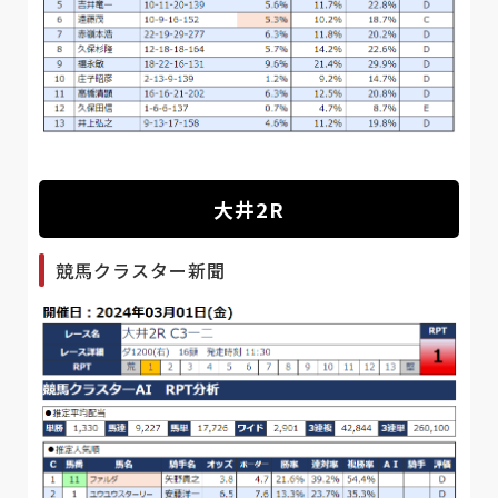
大井2R
競馬クラスター新聞