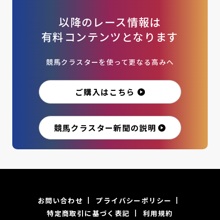
以降のレース情報は
有料コンテンツとなります
競馬クラスターを使って更なる高みへ
ご購入はこちら
競馬クラスター新聞の説明
お問い合わせ
プライバシーポリシー
特定商取引に基づく表記
利用規約