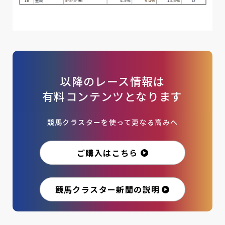
以降のレース情報は
有料コンテンツとなります
競馬クラスターを使って更なる高みへ
ご購入はこちら
競馬クラスター新聞の説明