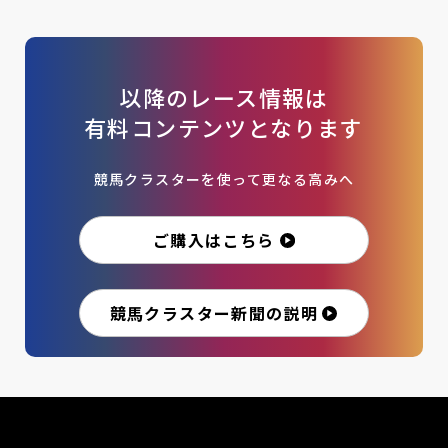
以降のレース情報は
有料コンテンツとなります
競馬クラスターを使って更なる高みへ
ご購入はこちら
競馬クラスター新聞の説明