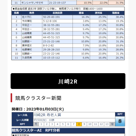
川崎2R
競馬クラスター新聞