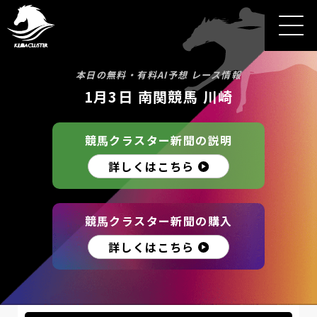
本日の無料・有料AI予想 レース情報
1月3日 南関競馬 川崎
競馬クラスター新聞の説明
詳しくはこちら
競馬クラスター新聞の購入
詳しくはこちら